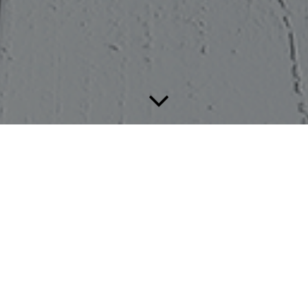
Unsere Lieferanten & Partner
Für einwandfreie und professionelle Handwerksleistungen sind
hochwertige Produkte eine Grundvoraussetzung. Deshalb
verwenden wir ausschließlich hochwertige Originalprodukte
namhafter Hersteller.
So können wir unseren Kunden neben der einwandfreien
Verarbeitung auch die Langlebigkeit und Qualität der
hochwertigen Produkte gewährleisten.